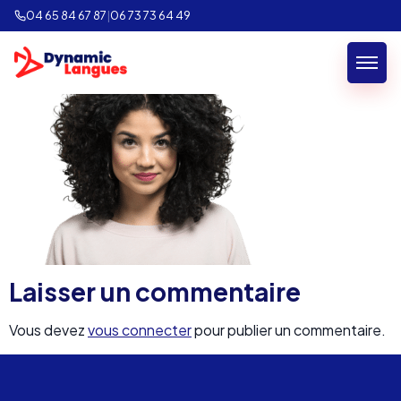
etudiante-anglais.png
04 65 84 67 87
|
06 73 73 64 49
Laisser un commentaire
Vous devez
vous connecter
pour publier un commentaire.