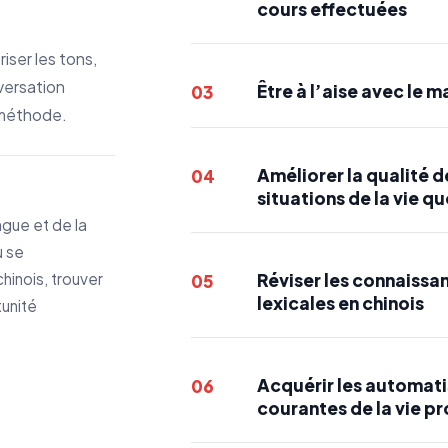
cours effectuées
iser les tons,
nversation
Être à l’aise avec le 
03
 méthode.
Améliorer la qualité 
04
situations de la vie q
ngue et de la
u se
hinois, trouver
Réviser les connaissa
05
lexicales en chinois
tunité
Acquérir les automati
06
courantes de la vie pr