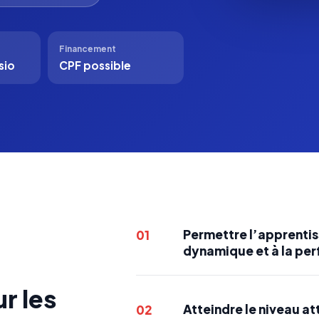
Financement
sio
CPF possible
Permettre l’apprentis
01
dynamique et à la per
r les
Atteindre le niveau a
02