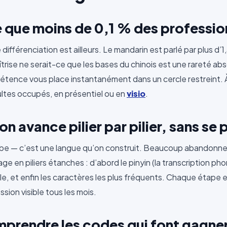
 que moins de 0,1 % des professio
 différenciation est ailleurs. Le mandarin est parlé par plus d’1
îtrise ne serait-ce que les bases du chinois est une rareté ab
mpétence vous place instantanément dans un cercle restreint.
ltes occupés, en présentiel ou en
visio
.
on avance pilier par pilier, sans se 
be — c’est une langue qu’on construit. Beaucoup abandonnen
n piliers étanches : d’abord le pinyin (la transcription phonét
le, et enfin les caractères les plus fréquents. Chaque étape e
ion visible tous les mois.
mprendre les codes qui font gagner