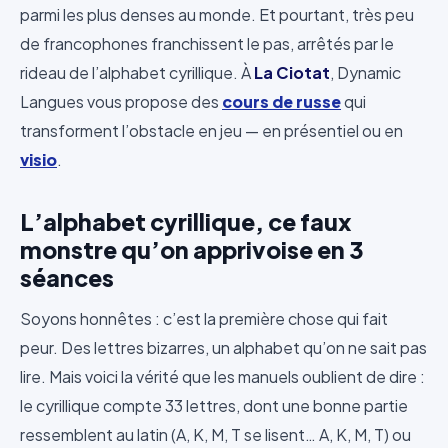
parmi les plus denses au monde. Et pourtant, très peu
de francophones franchissent le pas, arrêtés par le
rideau de l’alphabet cyrillique. À
La Ciotat
, Dynamic
Langues vous propose des
cours de russe
qui
transforment l’obstacle en jeu — en présentiel ou en
visio
.
L’alphabet cyrillique, ce faux
monstre qu’on apprivoise en 3
séances
Soyons honnêtes : c’est la première chose qui fait
peur. Des lettres bizarres, un alphabet qu’on ne sait pas
lire. Mais voici la vérité que les manuels oublient de dire :
le cyrillique compte 33 lettres, dont une bonne partie
ressemblent au latin (A, K, M, T se lisent… A, K, M, T) ou