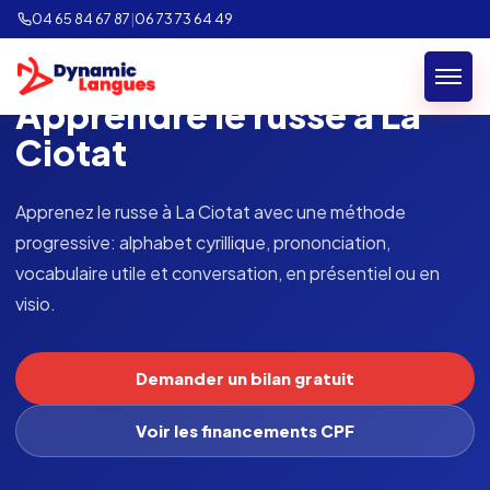
04 65 84 67 87
|
06 73 73 64 49
FORMATION LANGUE · LA CIOTAT
Apprendre le russe à La
Ciotat
Apprenez le russe à La Ciotat avec une méthode
progressive: alphabet cyrillique, prononciation,
vocabulaire utile et conversation, en présentiel ou en
visio.
Demander un bilan gratuit
Voir les financements CPF