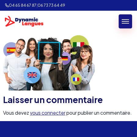
notre-methode-
04 65 84 67 87
|
06 73 73 64 49
apprentissage-anglais
Laisser un commentaire
Vous devez
vous connecter
pour publier un commentaire.