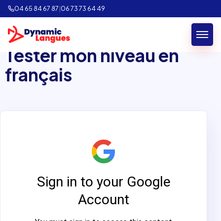
04 65 84 67 87
|
06 73 73 64 49
Tester mon niveau en
français