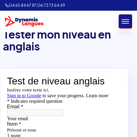
04 65 84 67 87
|
06 73 73 64 49
Tester mon niveau en
anglais