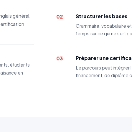
nglais général,
Structurer les bases
02
ertification
Grammaire, vocabulaire et
temps sur ce qui ne sert pa
Préparer une certifica
03
ants, étudiants
Le parcours peut intégrer 
 aisance en
financement, de diplôme o