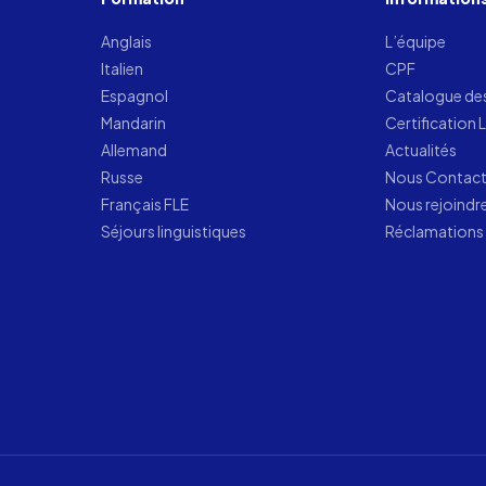
Anglais
L’équipe
Italien
CPF
Espagnol
Catalogue de
Mandarin
Certification 
Allemand
Actualités
Russe
Nous Contac
Français FLE
Nous rejoindr
Séjours linguistiques
Réclamations