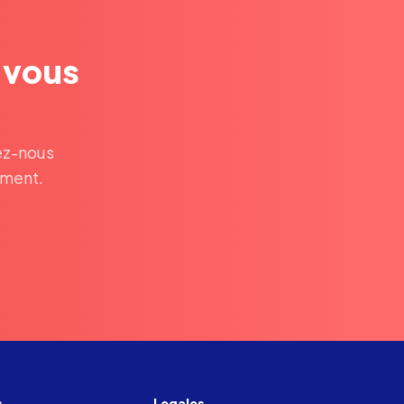
t vous
ez-nous
ement.
s
Legales