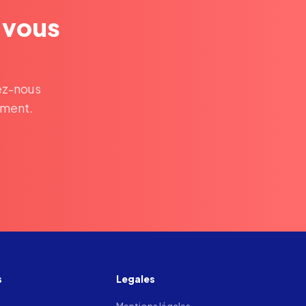
t vous
ez-nous
ement.
s
Legales