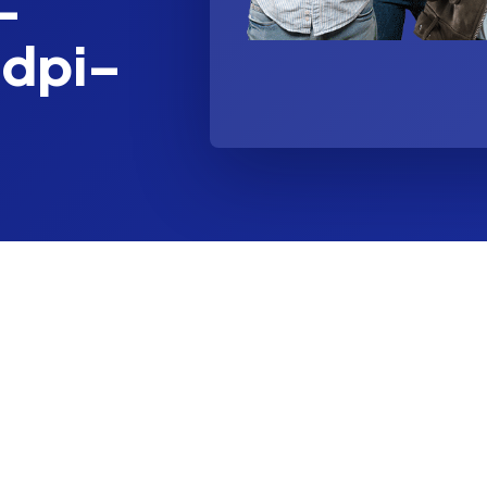
-
dpi–