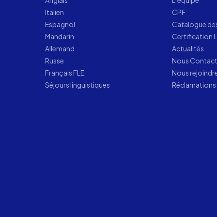
Anglais
L’équipe
Italien
CPF
Espagnol
Catalogue de
Mandarin
Certification 
Allemand
Actualités
Russe
Nous Contac
Français FLE
Nous rejoindr
Séjours linguistiques
Réclamations